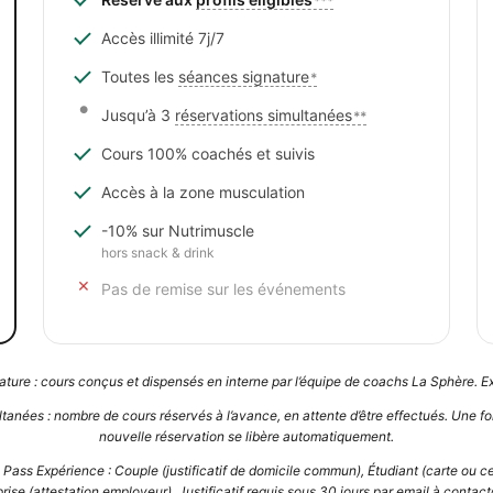
***
Accès illimité 7j/7
Toutes les
séances signature
*
Jusqu’à 3
réservations simultanées
**
Cours 100% coachés et suivis
Accès à la zone musculation
-10% sur Nutrimuscle
hors snack & drink
Pas de remise sur les événements
ture : cours conçus et dispensés en interne par l’équipe de coachs La Sphère. Ex
tanées : nombre de cours réservés à l’avance, en attente d’être effectués. Une fo
nouvelle réservation se libère automatiquement.
au Pass Expérience : Couple (justificatif de domicile commun), Étudiant (carte ou cer
prise (attestation employeur). Justificatif requis sous 30 jours par email à conta