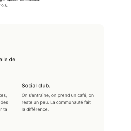
mois).
alle de
Social club.
tes,
On s’entraîne, on prend un café, on
 des
reste un peu. La communauté fait
r ta
la différence.