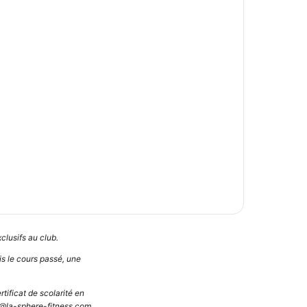
clusifs au club.
is le cours passé, une
tificat de scolarité en
ct@la-sphere-fitness.com.