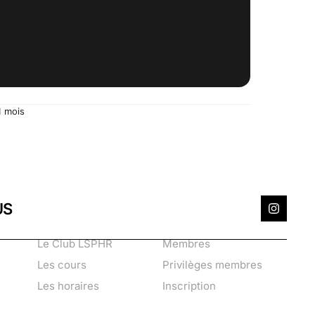
1 mois
US
Le Club LSPHR
Membres
Les cours
Privilèges membres
Les horaires
Inscription