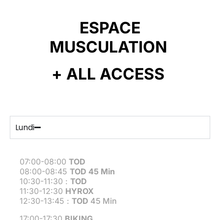
ESPACE
MUSCULATION
+ ALL ACCESS
Lundi
07:00-08:00
TOD
08:00-08:45
TOD 45 Min
10:30-11:30 :
TOD
11:30-12:30
HYROX
12:30-13:45 :
TOD
45 Min
17:00-17:30
BIKING